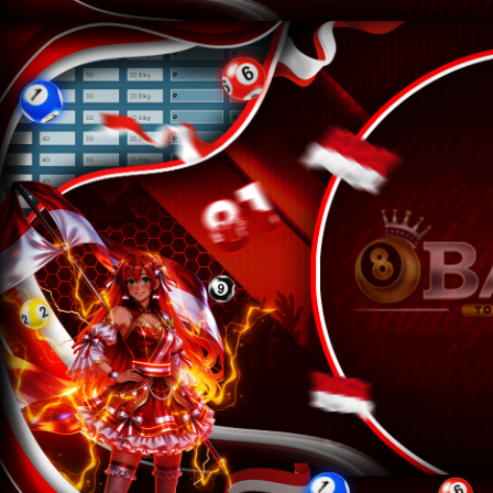
91
Ballpen
92
Balsem
93
Timbanga
94
Timba
95
Ban Gemb
96
Timang A
97
Bangku
98
Timah
99
Bantal
100
Tikus Mak
101
Batu Gugu
102
Tidur